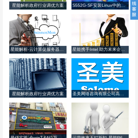
星能解析政府行业调优方案
S552G-SF安装Linux中的文件基本权限
星能解析政府行业调优方案
S552G-SF安装Linux中的文件基本权限
对我国工商、国税、地税、国
Linux系统中的每一个文件都
家安全、公检法、质量技术监
与多种权限类型相关联。在这
督、检验检疫、电业局、地震
些权限中，我们主要和三类权
局、气象局、水文局等垂直...
限打交道：用户(user)...
星能解析-云计算促服务器行业变革
星能携手Intel 助力未来企业发展
星能解析-云计算促服务器行业变革
星能携手Intel 助力未来企业发展
“传统服务器的格局正在发生
中小型企业(SME)会发现，保
变化，而云计算服务器正是这
持最初的发展速度非常困难。
一变化的潜在动力，高密度、
在许多情况下，IT基础架构由
低耗能、易管理、定制化的新
于高昂的成本和管...
星能解析政府行业调优方案
圣美网络咨询有限公司高可靠局域网
型云...
星能解析政府行业调优方案
圣美网络咨询有限公司高可靠局域网
对我国工商、国税、地税、国
广东圣美网络咨询有限公司是
家安全、公检法、质量技术监
一家集游戏开发、制作、销售
督、检验检疫、电业局、地震
于一体的多元化公司。公司业
局、气象局、水文局等垂直...
务涉及网络编辑、程序研发、
最佳实践-全win7 64位万兆网吧
运营效率不打折扣-星能R624机架式服务器