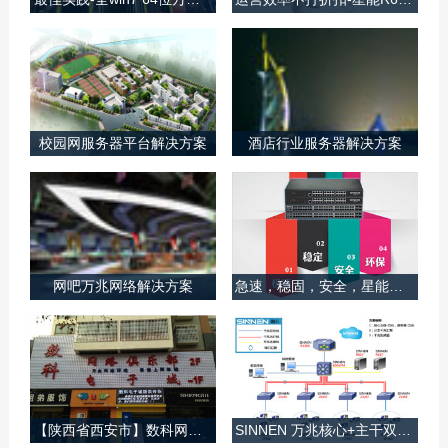
游戏...
最佳实践-全win7 64位万兆网吧
运营效率不打折扣-星能R624机架式服务器
近期掀起的剑灵风让很多玩家
随着企业信息化提升和电子商
期待不已，支持win7 64位的
务的兴起，越来越多的中小微
无盘软件也开始动作，安徽地
企业引入了企业OA和电子商
区网维商商讨一番之后，决...
务系统，并且需要增添更多服
校园网服务器平台解决方案
酒店行业服务器解决方案
务器...
校园网服务器平台解决方案
酒店行业服务器解决方案
行业概述 高校领域应用系统
随着网络及信息化建设的发展
中，需要提供大量应用服务器
以及用户需求的变化，酒店内
以及一个大容量的存储系统，
网络终端的应用越来越普遍，
集中存储高校各业务以及管
良好的终端、网络及在此平台
网吧万兆网络解决方案
急速，稳固，安全，星能万兆环网
理...
上的...
网吧万兆网络解决方案
急速，稳固，安全，星能万兆环网
网吧经过近20 年的发展已如
万兆环网方案经过星能公司2
雨后春笋般覆盖了城市的每个
年时间的沉淀及研发试验，目
角落，网吧的规模也从最初的
前已经得到广大网吧的亲睐，
几台PC，到...
万兆环网方案现在已...
【陕西省西安市】数科网络，给您不一样的速度与激情
SINNEN 万兆核心+主干双光纤汇聚网络解决方案